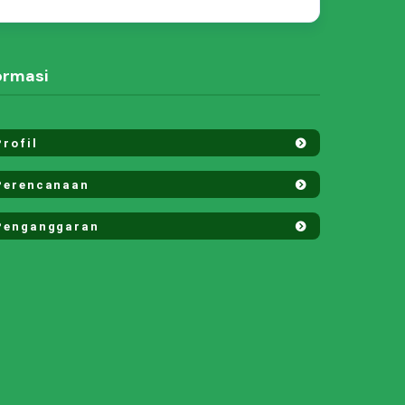
ormasi
rofil
erencanaan
enganggaran