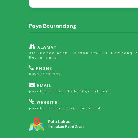
Paya Beurandang
ALAMAT
Jln. Banda Aceh - Medan Km.300. Gampong P
Beurandang
PHONE
085277781223
EMAIL
payabeurandanghebat@gmail.com
WEBSITE
payabeurandang.sigapaceh.id
Peta Lokasi
Temukan Kami Disini