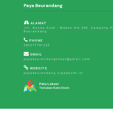
Paya Beurandang
ALAMAT
Jln. Banda Aceh - Medan Km.300. Gampong P
Beurandang
PHONE
085277781223
EMAIL
payabeurandanghebat@gmail.com
WEBSITE
payabeurandang.sigapaceh.id
Peta Lokasi
Temukan Kami Disini