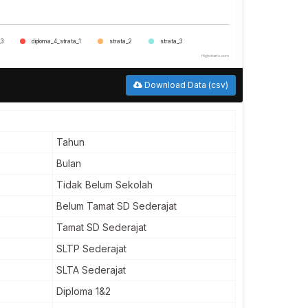
_3
diploma_4_strata_1
strata_2
strata_3
Highcharts.com
Download Data (csv)
Tahun
Bulan
Tidak Belum Sekolah
Belum Tamat SD Sederajat
Tamat SD Sederajat
SLTP Sederajat
SLTA Sederajat
Diploma 1&2