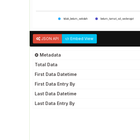
tidak_belum_sekolah
belum_tamat_sd_sederajat
JSON API
Embed View
Metadata
Total Data
First Data Datetime
First Data Entry By
Last Data Datetime
Last Data Entry By