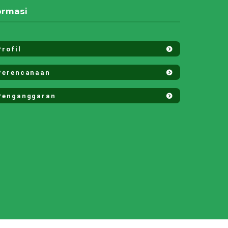
ormasi
rofil
erencanaan
enganggaran