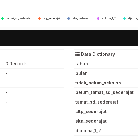
tamat_sd_sederajat
sltp_sederajat
slta_sederajat
diploma_1_2
diploma
Data Dictionary
0 Records
tahun
-
bulan
-
tidak_belum_sekolah
-
belum_tamat_sd_sederajat
-
tamat_sd_sederajat
sltp_sederajat
slta_sederajat
diploma_1_2