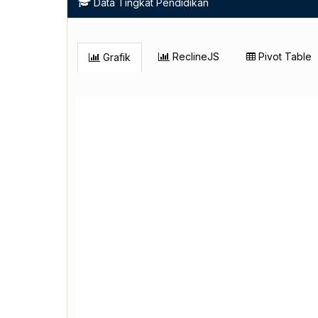
Data Tingkat Pendidikan
ReclineJS
Pivot Table
Grafik